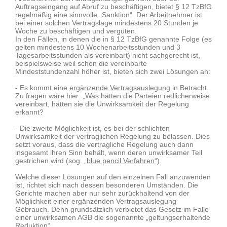
Auftragseingang auf Abruf zu beschäftigen, bietet § 12 TzBfG
regelmäßig eine sinnvolle „Sanktion“. Der Arbeitnehmer ist
bei einer solchen Vertragslage mindestens 20 Stunden je
Woche zu beschäftigen und vergüten.
In den Fällen, in denen die in § 12 TzBfG genannte Folge (es
gelten mindestens 10 Wochenarbeitsstunden und 3
Tagesarbeitsstunden als vereinbart) nicht sachgerecht ist,
beispielsweise weil schon die vereinbarte
Mindeststundenzahl höher ist, bieten sich zwei Lösungen an:
- Es kommt eine
ergänzende Vertragsauslegung
in Betracht.
Zu fragen wäre hier: „Was hätten die Parteien redlicherweise
vereinbart, hätten sie die Unwirksamkeit der Regelung
erkannt?
- Die zweite Möglichkeit ist, es bei der schlichten
Unwirksamkeit der vertraglichen Regelung zu belassen. Dies
setzt voraus, dass die vertragliche Regelung auch dann
insgesamt ihren Sinn behält, wenn deren unwirksamer Teil
gestrichen wird (sog. „
blue pencil Verfahren
“).
Welche dieser Lösungen auf den einzelnen Fall anzuwenden
ist, richtet sich nach dessen besonderen Umständen. Die
Gerichte machen aber nur sehr zurückhaltend von der
Möglichkeit einer ergänzenden Vertragsauslegung
Gebrauch. Denn grundsätzlich verbietet das Gesetz im Falle
einer unwirksamen AGB die sogenannte „geltungserhaltende
Reduktion“.