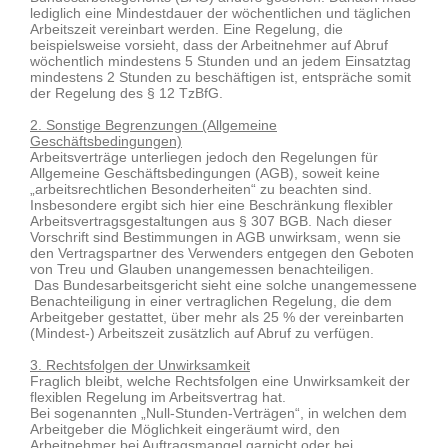
lediglich eine Mindestdauer der wöchentlichen und täglichen
Arbeitszeit vereinbart werden. Eine Regelung, die
beispielsweise vorsieht, dass der Arbeitnehmer auf Abruf
wöchentlich mindestens 5 Stunden und an jedem Einsatztag
mindestens 2 Stunden zu beschäftigen ist, entspräche somit
der Regelung des § 12 TzBfG.
2. Sonstige Begrenzungen (Allgemeine
Geschäftsbedingungen)
Arbeitsverträge unterliegen jedoch den Regelungen für
Allgemeine Geschäftsbedingungen (AGB), soweit keine
„arbeitsrechtlichen Besonderheiten“ zu beachten sind.
Insbesondere ergibt sich hier eine Beschränkung flexibler
Arbeitsvertragsgestaltungen aus § 307 BGB. Nach dieser
Vorschrift sind Bestimmungen in AGB unwirksam, wenn sie
den Vertragspartner des Verwenders entgegen den Geboten
von Treu und Glauben unangemessen benachteiligen.
Das Bundesarbeitsgericht sieht eine solche unangemessene
Benachteiligung in einer vertraglichen Regelung, die dem
Arbeitgeber gestattet, über mehr als 25 % der vereinbarten
(Mindest-) Arbeitszeit zusätzlich auf Abruf zu verfügen.
3. Rechtsfolgen der Unwirksamkeit
Fraglich bleibt, welche Rechtsfolgen eine Unwirksamkeit der
flexiblen Regelung im Arbeitsvertrag hat.
Bei sogenannten „Null-Stunden-Verträgen“, in welchen dem
Arbeitgeber die Möglichkeit eingeräumt wird, den
Arbeitnehmer bei Auftragsmangel garnicht oder bei