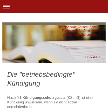
Rechtsanwalt Christof Böhmer
Fachanwalt für Arbeitsrecht
und für Versicherungsrecht
Düsseldorf
Die "betriebsbedingte"
Kündigung
Nach
§ 1 Kündigungsschutzgesetz
(KSchG) ist eine
Kündigung unwirksam, wenn sie nicht
sozial
gerechtfertigt
ist.